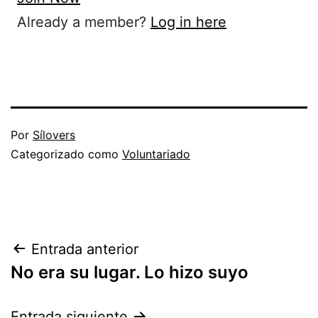
Already a member?
Log in here
Publicada
Por
Sílovers
el
Categorizado como
Voluntariado
8
de
julio
de
Navegación
Entrada anterior
2026
No era su lugar. Lo hizo suyo
de
entradas
Entrada siguiente