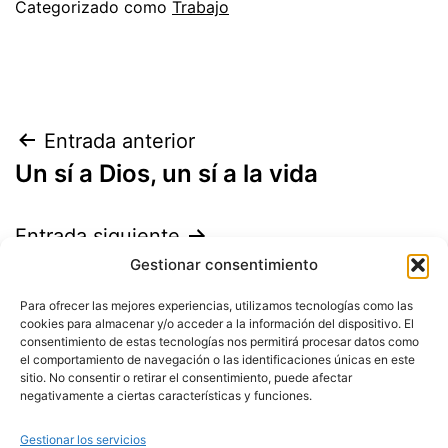
el
Categorizado como
Trabajo
26
de
junio
de
Navegación
Entrada anterior
2026
Un sí a Dios, un sí a la vida
de
entradas
Entrada siguiente
No era su lugar. Lo hizo suyo
Gestionar consentimiento
Para ofrecer las mejores experiencias, utilizamos tecnologías como las
cookies para almacenar y/o acceder a la información del dispositivo. El
consentimiento de estas tecnologías nos permitirá procesar datos como
el comportamiento de navegación o las identificaciones únicas en este
sitio. No consentir o retirar el consentimiento, puede afectar
negativamente a ciertas características y funciones.
Gestionar los servicios