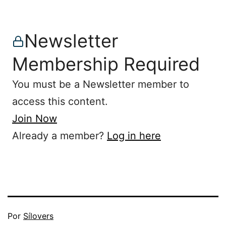
Newsletter
Membership Required
You must be a Newsletter member to
access this content.
Join Now
Already a member?
Log in here
Publicada
Por
Sílovers