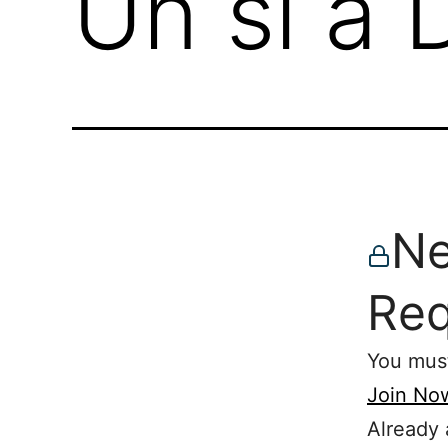
Un sí a D
Ne
Req
You must
Join No
Already