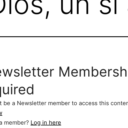
ios, un sí 
wsletter Membersh
uired
 be a Newsletter member to access this conten
w
 a member?
Log in here