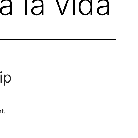
a la vida
ip
t.