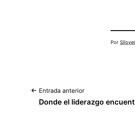
Publicada
Por
Sílove
el
19
de
junio
de
Navegación
Entrada anterior
2026
Donde el liderazgo encuent
de
entradas